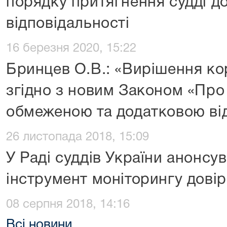
порядку притягнення судді д
відповідальності
16 березня 2020, 15:22
Бринцев О.В.: «Вирішення ко
згідно з новим Законом «Про
обмеженою та додатковою ві
26 листопада 2018, 15:09
У Раді суддів України анонсу
інструмент моніторингу довір
08 серпня 2018, 14:16
Всі новини