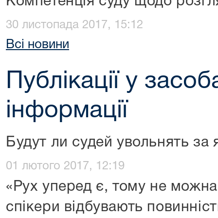
Компетенція суду щодо розгл
30 листопада 2017, 15:12
Всі новини
Публікації у засоб
інформації
Будут ли судей увольнять за 
01 лютого 2017, 12:19
«Рух уперед є, тому не можна
спікери відбувають повинніст