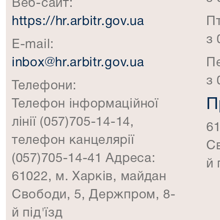
Веб-сайт:
https://hr.arbitr.gov.ua
П
з 
E-mail:
inbox@hr.arbitr.gov.ua
П
з 
Телефони:
П
Телефон інформаційної
лінії (057)705-14-14,
61
телефон канцелярії
Св
(057)705-14-41 Адреса:
й 
61022, м. Харків, майдан
Свободи, 5, Держпром, 8-
й під'їзд