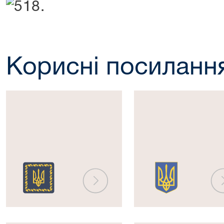
Корисні посиланн
Президент
Верховна
України
Рада
України